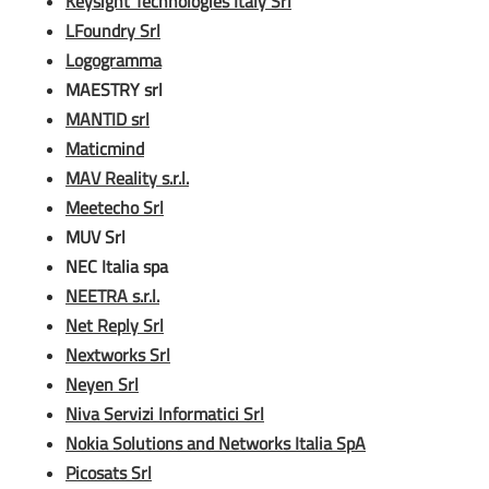
Keysight Technologies Italy Srl
LFoundry Srl
Logogramma
MAESTRY srl
MANTID srl
Maticmind
MAV Reality s.r.l.
Meetecho Srl
MUV Srl
NEC Italia spa
NEETRA s.r.l.
Net Reply Srl
Nextworks Srl
Neyen Srl
Niva Servizi Informatici Srl
Nokia Solutions and Networks Italia SpA
Picosats Srl