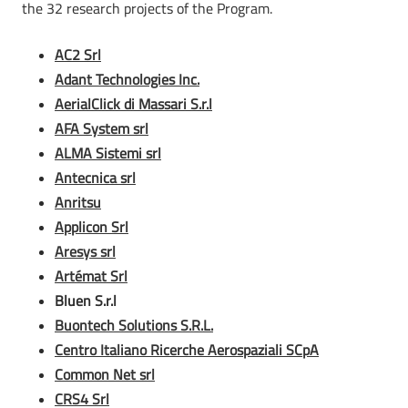
the 32 research projects of the Program.
AC2 Srl
Adant Technologies Inc.
AerialClick di Massari S.r.l
AFA System srl
ALMA Sistemi srl
Antecnica srl
Anritsu
Applicon Srl
Aresys srl
Artémat Srl
Bluen S.r.l
Buontech Solutions S.R.L.
Centro Italiano Ricerche Aerospaziali SCpA
Common Net srl
CRS4 Srl