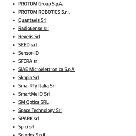
PROTOM Group S.p.A.
PROTOM ROBOTICS S.r.l.
Quantavis Srl
Radio6ense srl
Revelis Srl
SEED s.r.l.
Sensor-ID
SFERA srl
SIAE Microelettronica S.p.A.
Skopìa Srl
Sma-RTy Italia Srl
SmartMe.IO Srl
SM Optics SRL
Space Technology Srl
SPARK srl
Spici srl
Spindox S.p.A.