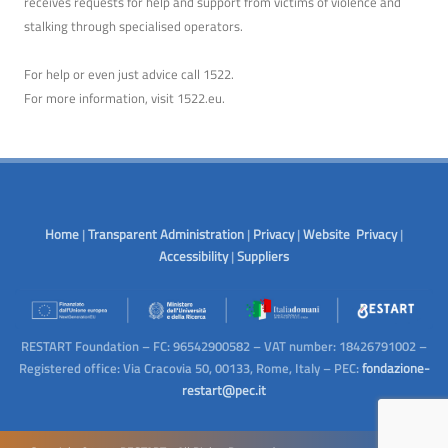
receives requests for help and support from victims of violence and
stalking through specialised operators.
For help or even just advice call 1522.
For more information, visit
1522.eu
.
Home
|
Transparent Administration
|
Privacy
|
Website Privacy
|
Accessibility
|
Suppliers
RESTART Foundation – FC: 96542900582 – VAT number: 18426791002 –
Registered office: Via Cracovia 50, 00133, Rome, Italy – PEC:
fondazione-
restart@pec.it