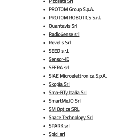
Picosats Srl
PROTOM Group S.p.A.
PROTOM ROBOTICS S.r.l.
Quantavis Srl
Radio6ense srl
Revelis Srl
SEED s.r.l.
Sensor-ID
SFERA srl
SIAE Microelettronica S.p.A.
Skopìa Srl
Sma-RTy Italia Srl
SmartMe.IO Srl
SM Optics SRL
Space Technology Srl
SPARK srl
Spici srl