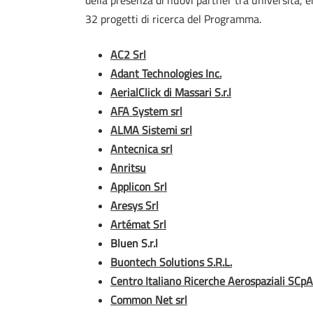
della presenza di nuovi partner tra università, e
32 progetti di ricerca del Programma.
AC2 Srl
Adant Technologies Inc.
AerialClick di Massari S.r.l
AFA System srl
ALMA Sistemi srl
Antecnica srl
Anritsu
Applicon Srl
Aresys Srl
Artémat Srl
Bluen S.r.l
Buontech Solutions S.R.L.
Centro Italiano Ricerche Aerospaziali SCpA
Common Net srl