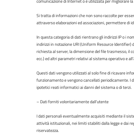
comunicazione di Internet o è utilizzata per migliorare la 
Si tratta di informazioni che non sono raccolte per esser
attraverso elaborazioni ed associazioni, permettere di ide
In questa categoria di dati rientrano gli indirizzi IP o i n
indirizzi in notazione URI (Uniform Resource Identifier) del
richiesta al server, la dimensione del file trasmesso, il 
ecc.) ed altri parametri relativi al sistema operativo e al
Questi dati vengono utilizzati al solo fine di ricavare inf
funzionamento e vengono cancellati periodicamente. I dat
ipotetici reati informatici ai danni del sistema o di terzi.
– Dati forniti volontariamente dall’utente
I dati personali eventualmente acquisiti mediante il si
attività istituzionali, nei limiti stabiliti dalla legge e da
riservatezza.