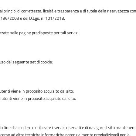
i principi di correttezza, liceità e trasparenza e di tutela della riservatezza c
. 196/2003 e del D.Lgs. n. 101/2018.
zzate nelle pagine predisposte per tali servizi.
so del seguente set di cookie:
enti viene in proposito acquisito dal sito;
tenti viene in proposito acquisito dal sito.
o fine di accedere e utilizzare i servizi riservati e di navigare il sito mantenen
il ricorso ad altre tecniche informatiche potenzialmente pregiudizievoli per la