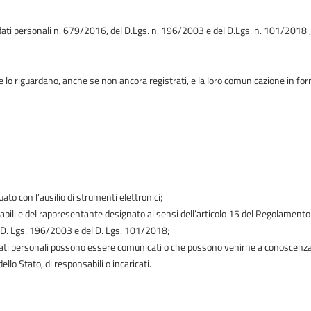
ati personali n. 679/2016, del D.Lgs. n. 196/2003 e del D.Lgs. n. 101/2018 , 
 lo riguardano, anche se non ancora registrati, e la loro comunicazione in fo
ato con l’ausilio di strumenti elettronici;
onsabili e del rappresentante designato ai sensi dell’articolo 15 del Regolament
l D. Lgs. 196/2003 e del D. Lgs. 101/2018;
i i dati personali possono essere comunicati o che possono venirne a conoscenza
llo Stato, di responsabili o incaricati.