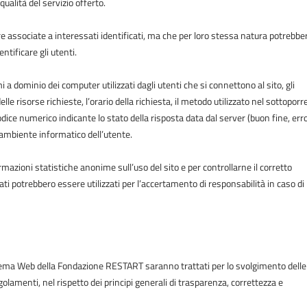
qualità del servizio offerto.
e associate a interessati identificati, ma che per loro stessa natura potrebbe
ntificare gli utenti.
omi a dominio dei computer utilizzati dagli utenti che si connettono al sito, gli
le risorse richieste, l’orario della richiesta, il metodo utilizzato nel sottoporre
codice numerico indicante lo stato della risposta data dal server (buon fine, err
l’ambiente informatico dell’utente.
ormazioni statistiche anonime sull’uso del sito e per controllarne il corretto
i potrebbero essere utilizzati per l’accertamento di responsabilità in caso di
stema Web della Fondazione RESTART saranno trattati per lo svolgimento delle
i regolamenti, nel rispetto dei principi generali di trasparenza, correttezza e