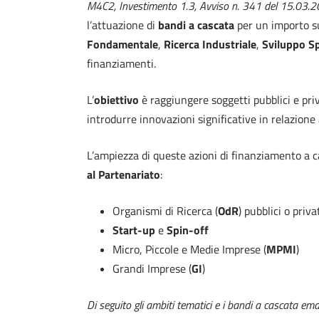
M4C2, Investimento 1.3, Avviso n. 341 del 15.03.202
l’attuazione di
bandi a cascata
per un importo s
Fondamentale
,
Ricerca Industriale
,
Sviluppo S
finanziamenti.
L’
obiettivo
è raggiungere soggetti pubblici e pri
introdurre innovazioni significative in relazione a
L’ampiezza di queste azioni di finanziamento a 
al Partenariato
:
Organismi di Ricerca (
OdR
) pubblici o priva
Start-up
e
Spin-off
Micro, Piccole e Medie Imprese (
MPMI
)
Grandi Imprese (
GI
)
Di seguito gli ambiti tematici e i bandi a cascata em