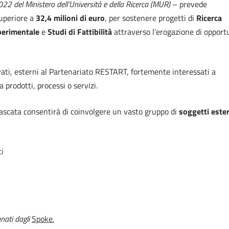
2 del Ministero dell’Università e della Ricerca (MUR)
–
prevede
uperiore a
32,4 milioni di euro
, per sostenere progetti di
Ricerca
perimentale
e
Studi di Fattibilità
attraverso l’erogazione di opport
vati, esterni al Partenariato RESTART, fortemente interessati a
 prodotti, processi o servizi.
cascata consentirà di coinvolgere un vasto gruppo di
soggetti ester
ti
anati dagli
Spoke.