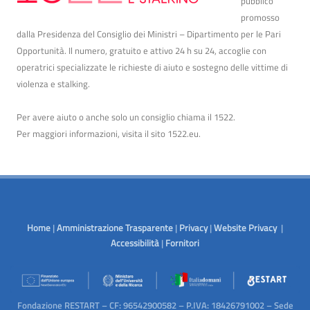
pubblico
promosso
dalla Presidenza del Consiglio dei Ministri – Dipartimento per le Pari
Opportunità. Il numero, gratuito e attivo 24 h su 24, accoglie con
operatrici specializzate le richieste di aiuto e sostegno delle vittime di
violenza e stalking.
Per avere aiuto o anche solo un consiglio chiama il 1522.
Per maggiori informazioni, visita il sito
1522.eu
.
Home
|
Amministrazione Trasparente
|
Privacy
|
Website Privacy
|
Accessibilità
|
Fornitori
Fondazione RESTART – CF: 96542900582 – P.IVA: 18426791002 – Sede