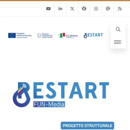
Youtube
Linkedin
Twitter
Facebook
Instagram
Email
RSS