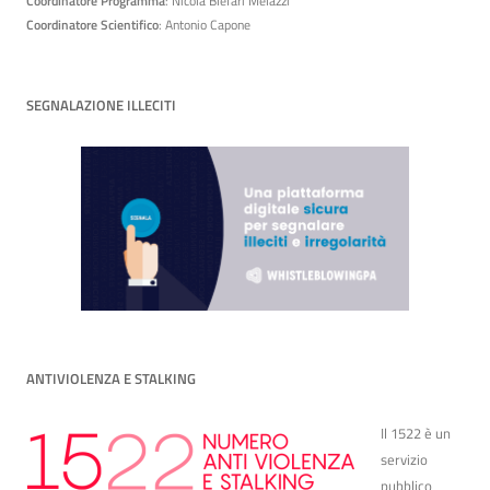
Coordinatore Programma
: Nicola Blefari Melazzi
Coordinatore Scientifico
: Antonio Capone
SEGNALAZIONE ILLECITI
ANTIVIOLENZA E STALKING
Il 1522 è un
servizio
pubblico