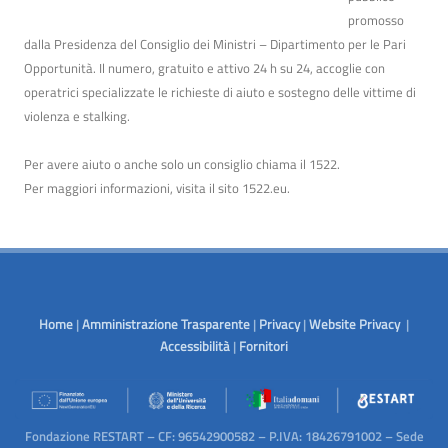
promosso
dalla Presidenza del Consiglio dei Ministri – Dipartimento per le Pari
Opportunità. Il numero, gratuito e attivo 24 h su 24, accoglie con
operatrici specializzate le richieste di aiuto e sostegno delle vittime di
violenza e stalking.
Per avere aiuto o anche solo un consiglio chiama il 1522.
Per maggiori informazioni, visita il sito
1522.eu
.
Home
|
Amministrazione Trasparente
|
Privacy
|
Website Privacy
|
Accessibilità
|
Fornitori
Fondazione RESTART – CF: 96542900582 – P.IVA: 18426791002 – Sede