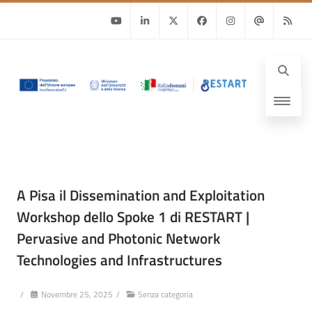
Youtube
Linkedin
Twitter
Facebook
Instagram
Email
RSS
A Pisa il Dissemination and Exploitation
Workshop dello Spoke 1 di RESTART |
Pervasive and Photonic Network
Technologies and Infrastructures
/
Novembre 25, 2025
/
Senza categoria