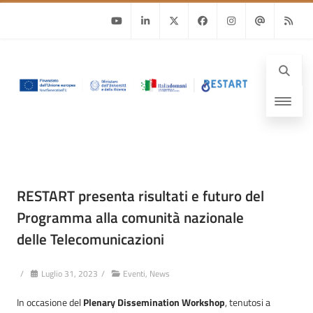
Youtube
Linkedin
Twitter
Facebook
Instagram
Email
RSS
RESTART presenta risultati e futuro del
Programma alla comunità nazionale
delle Telecomunicazioni
/
Luglio 31, 2023
/
Eventi
,
News
In occasione del
Plenary Dissemination Workshop
, tenutosi a