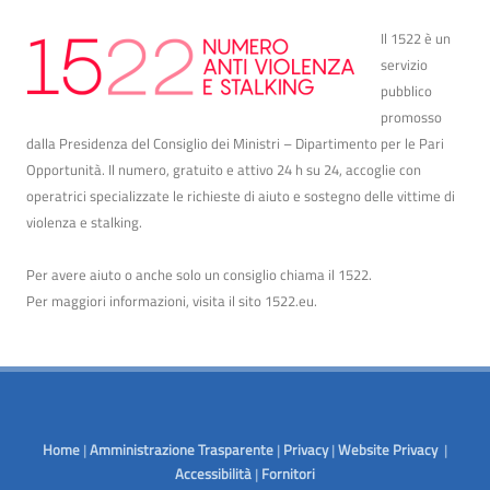
Il 1522 è un
servizio
pubblico
promosso
dalla Presidenza del Consiglio dei Ministri – Dipartimento per le Pari
Opportunità. Il numero, gratuito e attivo 24 h su 24, accoglie con
operatrici specializzate le richieste di aiuto e sostegno delle vittime di
violenza e stalking.
Per avere aiuto o anche solo un consiglio chiama il 1522.
Per maggiori informazioni, visita il sito
1522.eu
.
Home
|
Amministrazione Trasparente
|
Privacy
|
Website Privacy
|
Accessibilità
|
Fornitori