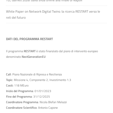
TLC Games 2026: dalla sfida online alla finale di Napoli
White Paper on Network Digital Twins: la ricerca RESTART verso le
reti del futuro
DATI DEL PROGRAMMA RESTART
Il programma
RESTART
è stato finanziato dal piano di intervento europeo
denominato
NextGenerationEU
Call
: Piano Nazionale di Ripresa e Resilienza
Topic
: Missione 4, Componente 2, Investimento 1.3
Costi:
118 MEuro
Inizio del Programma
: 01/01/2023
Fine del Programma
: 31/12/2025
Coordinatore Programma
: Nicola Blefari Melazzi
Coordinatore Scientifico
: Antonio Capone