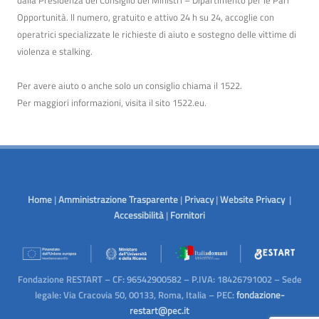
dalla Presidenza del Consiglio dei Ministri – Dipartimento per le Pari
Opportunità. Il numero, gratuito e attivo 24 h su 24, accoglie con
operatrici specializzate le richieste di aiuto e sostegno delle vittime di
violenza e stalking.
Per avere aiuto o anche solo un consiglio chiama il 1522.
Per maggiori informazioni, visita il sito
1522.eu
.
Home
|
Amministrazione Trasparente
|
Privacy
|
Website Privacy
|
Accessibilità
|
Fornitori
Fondazione RESTART – CF: 96542900582 – P.IVA: 18426791002 – Sede
legale: Via Cracovia 50, 00133, Roma, Italia – PEC:
fondazione-
restart@pec.it