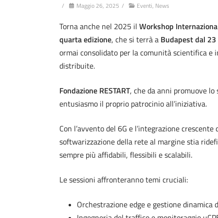
/
Maggio 26, 2025
/
Eventi
,
News
Torna anche nel 2025 il
Workshop Internazional
quarta edizione
, che si terrà a
Budapest dal 23 
ormai consolidato per la comunità scientifica e in
distribuite.
Fondazione RESTART
, che da anni promuove lo s
entusiasmo il proprio patrocinio all’iniziativa.
Con l’avvento del 6G e l’integrazione crescente d
softwarizzazione della rete al margine stia ridef
sempre più affidabili, flessibili e scalabili.
Le sessioni affronteranno temi cruciali:
Orchestrazione edge e gestione dinamica de
Ingegneria del traffico e monitoraggio uCP