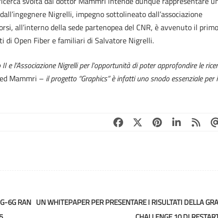
ricerca svolta dal dottor Mammri intende dunque rappresentare u
all’ingegnere Nigrelli, impegno sottolineato dall’associazione
orsi, all’interno della sede partenopea del CNR, è avvenuto il prim
i di Open Fiber e familiari di Salvatore Nigrelli.
II e l’Associazione Nigrelli per l’opportunità di poter approfondire le rice
amed Mammri –
il progetto “Graphics” è infatti uno snodo essenziale per i
5G-6G RAN
UN WHITEPAPER PER PRESENTARE I RISULTATI DELLA GR
5
CHALLENGE 10 DI RESTAR