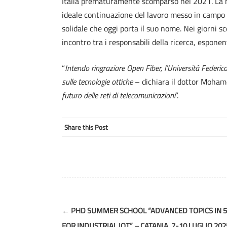
Italia prematuramente scomparso nel 2021. La 
ideale continuazione del lavoro messo in campo d
solidale che oggi porta il suo nome. Nei giorni sc
incontro tra i responsabili della ricerca, esponent
“
Intendo ringraziare Open Fiber, l’Università Federico 
sulle tecnologie ottiche
– dichiara il dottor Moh
futuro delle reti di telecomunicazioni
”.
Share this Post
Post
←
PHD SUMMER SCHOOL “ADVANCED TOPICS IN 
navigation
FOR INDUSTRIAL IOT” – CATANIA, 7-10 LUGLIO 202