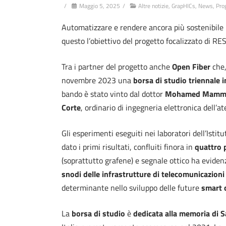
/
Maggio 5, 2025
/
Altre notizie
,
GrapHICs
,
News
,
Prog
Automatizzare e rendere ancora più sostenibile 
questo l’obiettivo del progetto focalizzato di R
Tra i partner del progetto anche
Open Fiber
che,
novembre 2023 una
borsa di studio triennale i
bando è stato vinto dal dottor
Mohamed Mamm
Corte
, ordinario di ingegneria elettronica dell’
Gli esperimenti eseguiti nei laboratori dell’Istit
dato i primi risultati, confluiti finora in
quattro p
(soprattutto grafene) e segnale ottico ha evidenzi
snodi delle infrastrutture di telecomunicazioni
determinante nello sviluppo delle future
smart c
La
borsa di studio
è
dedicata alla memoria di Sa