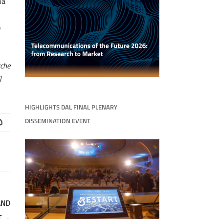
na
o
rche
l
HIGHLIGHTS DAL FINAL PLENARY
DISSEMINATION EVENT
AND
T
→