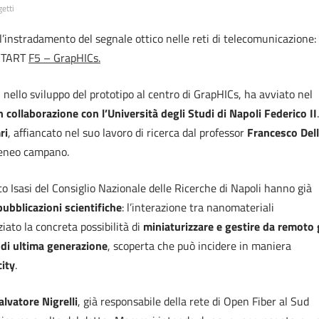
etti
l’instradamento del segnale ottico nelle reti di telecomunicazione:
ESTART
F5 – GrapHICs.
 nello sviluppo del prototipo al centro di GrapHICs, ha avviato nel
n collaborazione con l’Università degli Studi di Napoli Federico II
ri
, affiancato nel suo lavoro di ricerca dal professor
Francesco Del
ateneo campano.
uto Isasi del Consiglio Nazionale delle Ricerche di Napoli hanno già
ubblicazioni scientifiche
: l’interazione tra nanomateriali
ato la concreta possibilità di
miniaturizzare e gestire da remoto 
 di ultima generazione
, scoperta che può incidere in maniera
ity
.
lvatore Nigrelli
, già responsabile della rete di Open Fiber al Sud