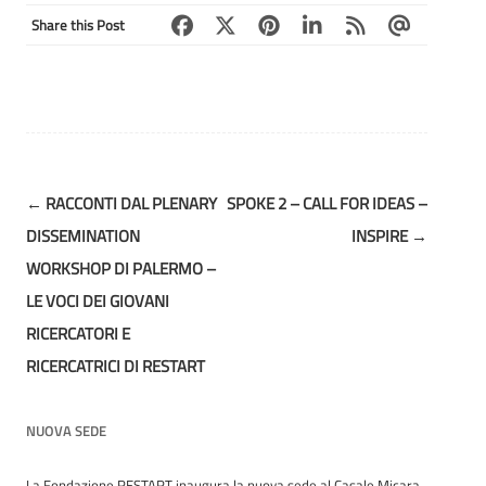
Share this Post
Post
←
RACCONTI DAL PLENARY
SPOKE 2 – CALL FOR IDEAS –
navigation
DISSEMINATION
INSPIRE
→
WORKSHOP DI PALERMO –
LE VOCI DEI GIOVANI
RICERCATORI E
RICERCATRICI DI RESTART
NUOVA SEDE
La Fondazione RESTART inaugura la nuova sede al Casale Micara