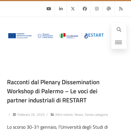
Youtube
Linkedin
Twitter
Facebook
Instagram
Email
RSS
Racconti dal Plenary Dissemination
Workshop di Palermo – Le voci dei
partner industriali di RESTART
/
Febbraio 26, 2025
/
Altre notizie
,
News
,
Senza categoria
Lo scorso 30-31 gennaio, l’Università degli Studi di