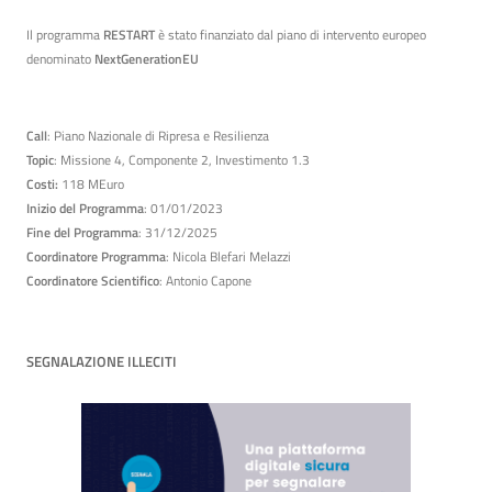
Il programma
RESTART
è stato finanziato dal piano di intervento europeo
denominato
NextGenerationEU
Call
: Piano Nazionale di Ripresa e Resilienza
Topic
: Missione 4, Componente 2, Investimento 1.3
Costi:
118 MEuro
Inizio del Programma
: 01/01/2023
Fine del Programma
: 31/12/2025
Coordinatore Programma
: Nicola Blefari Melazzi
Coordinatore Scientifico
: Antonio Capone
SEGNALAZIONE ILLECITI