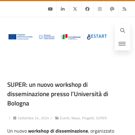
Youtube
Linkedin
Twitter
Facebook
Instagram
Email
RSS
SUPER: un nuovo workshop di
disseminazione presso l’Università di
Bologna
/
Settembre 24, 2024
/
Eventi
,
News
,
Progetti
,
SUPER
Un nuovo
workshop di disseminazione
, organizzato