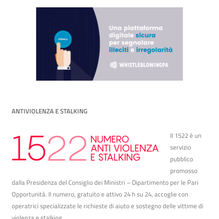
ANTIVIOLENZA E STALKING
Il 1522 è un
servizio
pubblico
promosso
dalla Presidenza del Consiglio dei Ministri – Dipartimento per le Pari
Opportunità. Il numero, gratuito e attivo 24 h su 24, accoglie con
operatrici specializzate le richieste di aiuto e sostegno delle vittime di
violenza e stalking.