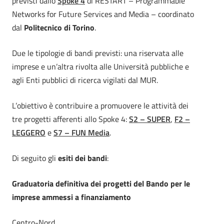
previsti dallo
Spoke 4
di RESTART – Programmable
Networks for Future Services and Media – coordinato
dal
Politecnico di Torino
.
Due le tipologie di bandi previsti: una riservata alle
imprese e un’altra rivolta alle Università pubbliche e
agli Enti pubblici di ricerca vigilati dal MUR.
L’obiettivo è contribuire a promuovere le attività dei
tre progetti afferenti allo Spoke 4:
S2 – SUPER
,
F2 –
LEGGERO
e
S7 – FUN Media
.
Di seguito gli
esiti dei bandi
:
Graduatoria definitiva dei progetti del Bando per le
imprese ammessi a finanziamento
Centro-Nord