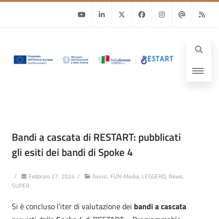
Youtube
Linkedin
Twitter
Facebook
Instagram
Email
RSS
Bandi a cascata di RESTART: pubblicati
gli esiti dei bandi di Spoke 4
/
Febbraio 27, 2024
/
Avvisi
,
FUN-Media
,
LEGGERO
,
News
,
SUPER
Si è concluso l’iter di valutazione dei
bandi a cascata