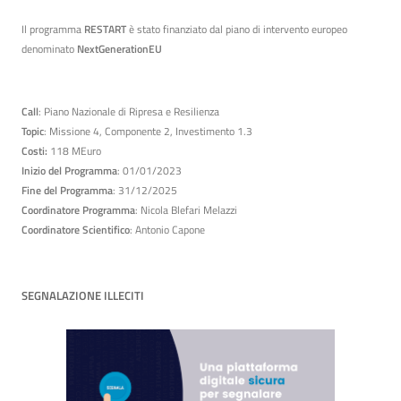
Il programma
RESTART
è stato finanziato dal piano di intervento europeo
denominato
NextGenerationEU
Call
: Piano Nazionale di Ripresa e Resilienza
Topic
: Missione 4, Componente 2, Investimento 1.3
Costi:
118 MEuro
Inizio del Programma
: 01/01/2023
Fine del Programma
: 31/12/2025
Coordinatore Programma
: Nicola Blefari Melazzi
Coordinatore Scientifico
: Antonio Capone
SEGNALAZIONE ILLECITI