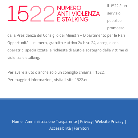
Il 1522 è un
servizio
pubblico
promosso
dalla Presidenza del Consiglio dei Ministri – Dipartimento per le Pari
Opportunità. Il numero, gratuito e attivo 24 h su 24, accoglie con
operatrici specializzate le richieste di aiuto e sostegno delle vittime di
violenza e stalking.
Per avere aiuto o anche solo un consiglio chiama il 1522.
Per maggiori informazioni, visita il sito
1522.eu
.
Home
|
Amministrazione Trasparente
|
Privacy
|
Website Privacy
|
Accessibilità
|
Fornitori