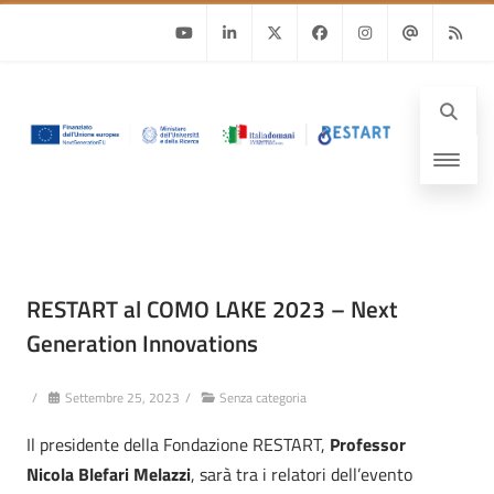
Youtube
Linkedin
Twitter
Facebook
Instagram
Email
RSS
RESTART al COMO LAKE 2023 – Next
Generation Innovations
/
Settembre 25, 2023
/
Senza categoria
Il presidente della Fondazione RESTART,
Professor
Nicola Blefari Melazzi
, sarà tra i relatori dell’evento